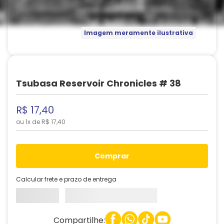
Imagem meramente ilustrativa
Tsubasa Reservoir Chronicles # 38
R$
17
,
40
ou
1
x de
R$
17
,
40
comprar
Calcular frete e prazo de entrega
Compartilhe: