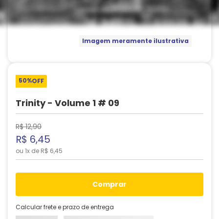
Imagem meramente ilustrativa
50%
OFF
Trinity - Volume 1 # 09
R$
12
,
90
R$
6
,
45
ou
1
x de
R$
6
,
45
comprar
Calcular frete e prazo de entrega