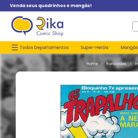
Venda seus quadrinhos e mangás!
O q
Todos Departamentos
Super-Heróis
Mangás
Raridades
I