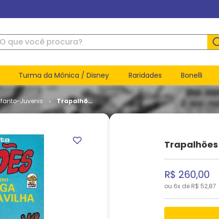
ue você procura?
Turma da Mônica / Disney
Raridades
Bonelli
nfanto-Juvenis
Trapalhões
# 25
Trapalhões
R$
260
,
00
ou
6
x de
R$
52
,
87