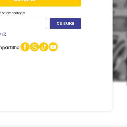
razo de entrega
P
partilhe: