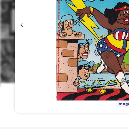
Image