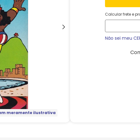
Calcular frete e p
Não sei meu CE
Com
m meramente ilustrativa