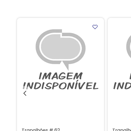
Trapalhões # 62
Trapalh