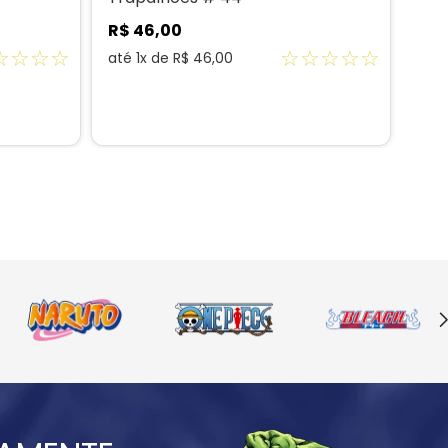
R$
46
,
00
R$
☆
☆
☆
☆
☆
☆
☆
☆
☆
até
1
x de
R$
46
,
00
até