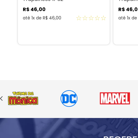
R$
46
,
00
R$
46
,
0
☆
☆
☆
☆
☆
☆
☆
até
1
x de
R$
46
,
00
até
1
x d