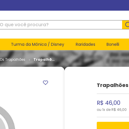
ue você procura?
Turma da Mônica / Disney
Raridades
Bonelli
Os Trapalhões
Trapalhões
# 20
Trapalhões
R$
46
,
00
ou
1
x de
R$
46
,
00