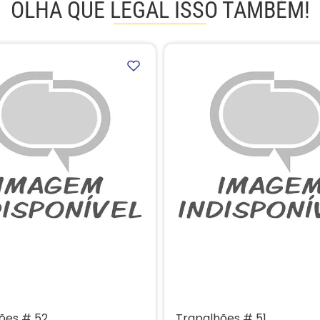
OLHA QUE LEGAL ISSO TAMBÉM!
ões # 52
Trapalhões # 51