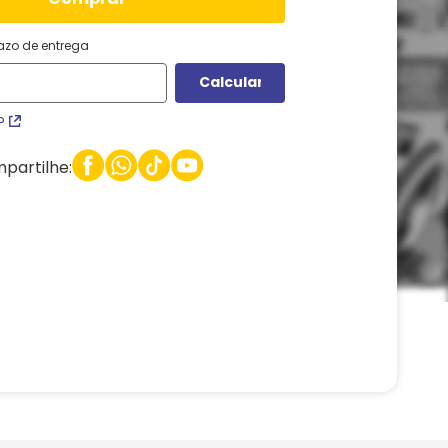
razo de entrega
P
partilhe: