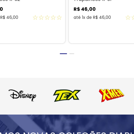
0
R$
46
,
00
☆
☆
☆
☆
☆
☆
e
R$
46
,
00
até
1
x de
R$
46
,
00