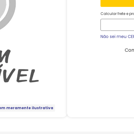
Calcular frete e p
Não sei meu CE
Com
m meramente ilustrativa