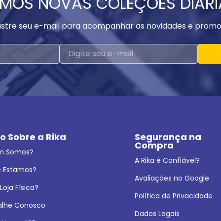
MOS NOVAS COLEÇÕES DIAR
stre seu e-mail para acompanhar as novidades e promo
o Sobre a Rika
Segurança na 
Compra
m Somos?
A Rika é Confiável?
 Estamos?
Avaliações no Google
oja Física?
Política de Privacidade
alhe Conosco
Dados Legais