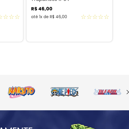
R$
46
,
00
R$
☆
☆
☆
☆
☆
☆
☆
☆
☆
até
1
x de
R$
46
,
00
até