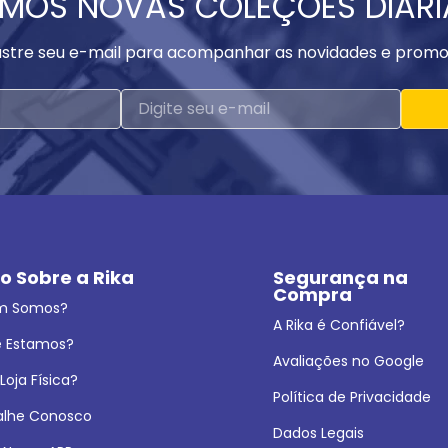
MOS NOVAS COLEÇÕES DIAR
stre seu e-mail para acompanhar as novidades e promo
o Sobre a Rika
Segurança na 
Compra
m Somos?
A Rika é Confiável?
 Estamos?
Avaliações no Google
oja Física?
Política de Privacidade
alhe Conosco
Dados Legais