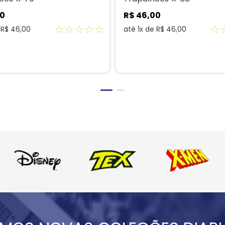
0
R$
46
,
00
☆
☆
☆
☆
☆
☆
e
R$
46
,
00
até
1
x de
R$
46
,
00