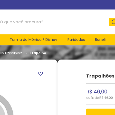
ue você procura?
Turma da Mônica / Disney
Raridades
Bonelli
Os Trapalhões
Trapalhões
# 12
Trapalhões
R$
46
,
00
ou
1
x de
R$
46
,
00