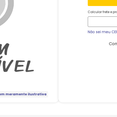
Calcular frete e p
Não sei meu CE
Com
m meramente ilustrativa