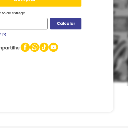
razo de entrega
P
partilhe: