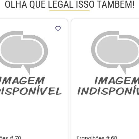
OLHA QUE LEGAL ISSO TAMBÉM!
ões # 70
Trapalhões # 68