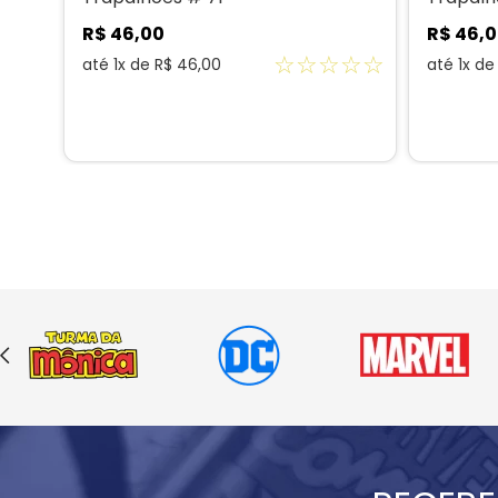
R$
46
,
00
R$
46
,
0
☆
☆
☆
☆
☆
☆
☆
até
1
x de
R$
46
,
00
até
1
x d