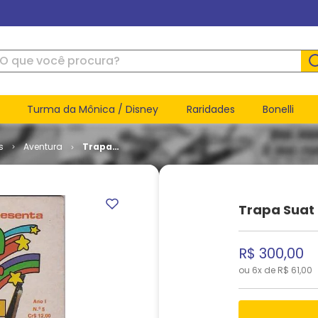
ue você procura?
Turma da Mônica / Disney
Raridades
Bonelli
s
Aventura
Trapa
Suat # 5
Trapa Suat
R$
300
,
00
ou
6
x de
R$
61
,
00