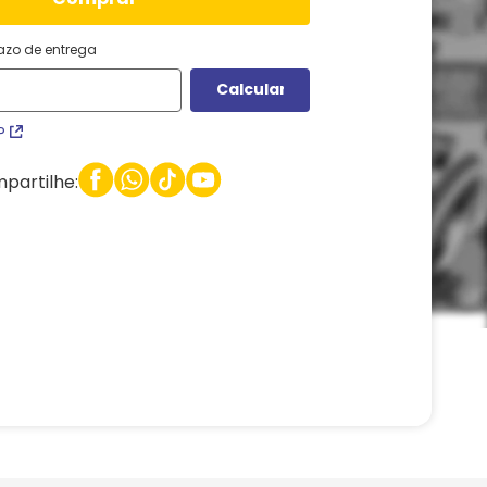
razo de entrega
P
partilhe: