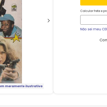
Calcular frete e p
Não sei meu CE
Com
m meramente ilustrativa