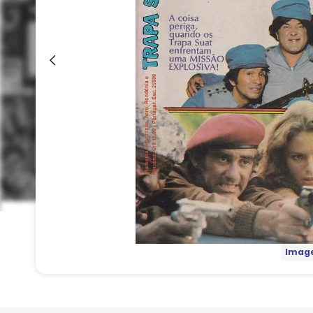
Image