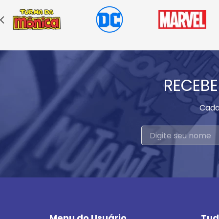
RECEBE
Cada
Menu do Usuário
Tud