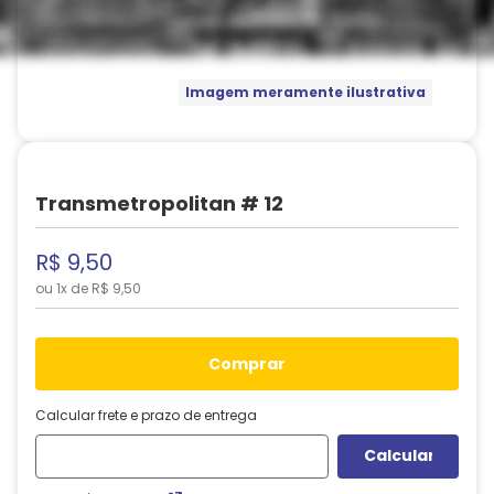
Imagem meramente ilustrativa
Transmetropolitan # 12
R$
9
,
50
ou
1
x de
R$
9
,
50
comprar
Calcular frete e prazo de entrega