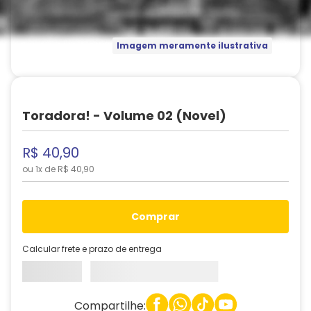
Imagem meramente ilustrativa
Toradora! - Volume 02 (Novel)
R$
40
,
90
ou
1
x de
R$
40
,
90
comprar
Calcular frete e prazo de entrega
Compartilhe: