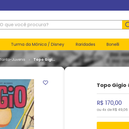
ue você procura?
Turma da Mônica / Disney
Raridades
Bonelli
nfanto-Juvenis
Topo Gigio
# 18
Topo Gigio 
R$
170
,
00
ou
4
x de
R$
49
,
06