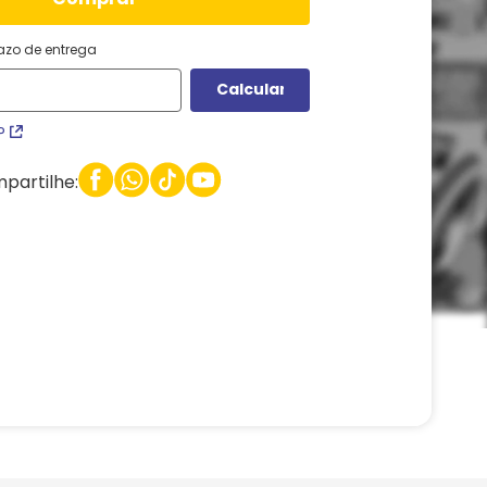
razo de entrega
P
partilhe: