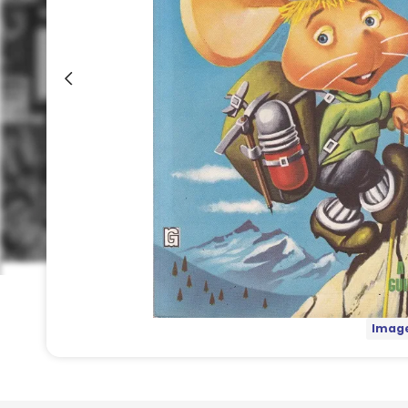
Image