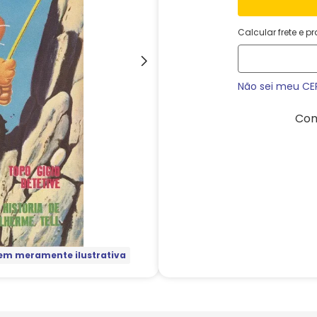
Calcular frete e p
Não sei meu CE
Com
m meramente ilustrativa