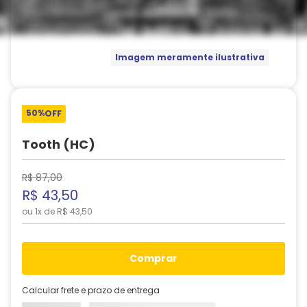
Imagem meramente ilustrativa
50%
OFF
Tooth (HC)
R$
87
,
00
R$
43
,
50
ou
1
x de
R$
43
,
50
comprar
Calcular frete e prazo de entrega