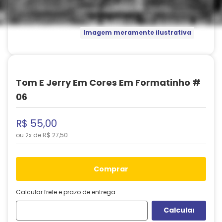
Imagem meramente ilustrativa
Tom E Jerry Em Cores Em Formatinho #
06
R$
55
,
00
ou
2
x de
R$
27
,
50
comprar
Calcular frete e prazo de entrega