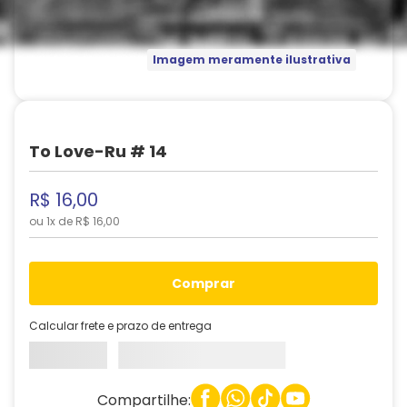
Imagem meramente ilustrativa
To Love-Ru # 14
R$
16
,
00
ou
1
x de
R$
16
,
00
comprar
Calcular frete e prazo de entrega
Compartilhe: