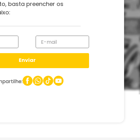
to, basta preencher os
ixo:
Enviar
partilhe: