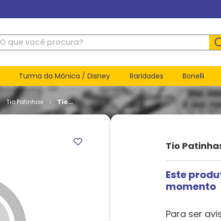
ue você procura?
Turma da Mônica / Disney
Raridades
Bonelli
Tio Patinhas
Tio
Patinhas #
619
Tio Patinha
Este produ
momento
Para ser avi