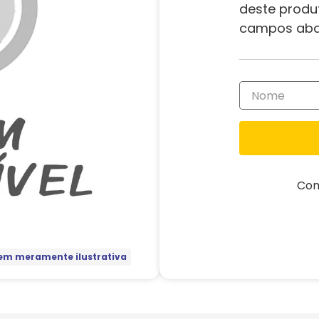
deste produ
campos aba
Com
m meramente ilustrativa