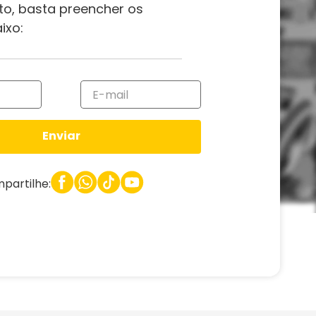
to, basta preencher os
ixo:
Enviar
partilhe: