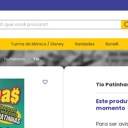
ue você procura?
Turma da Mônica / Disney
Raridades
Bonelli
Tio Patinhas
Tio
Patinhas #
609
Tio Patinha
Este produ
momento
Para ser avi