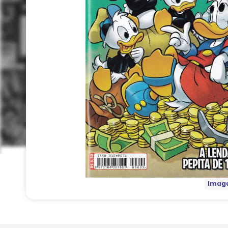
Image