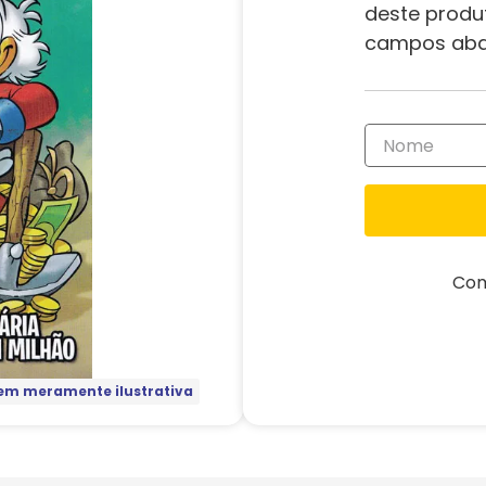
deste produ
campos aba
Com
m meramente ilustrativa