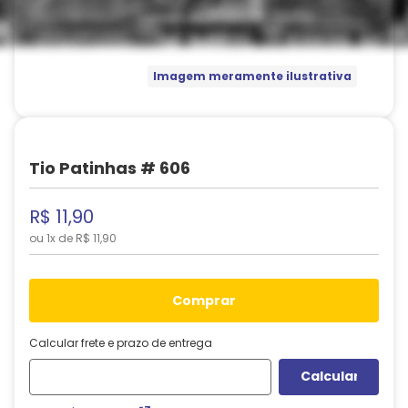
Imagem meramente ilustrativa
Tio Patinhas # 606
R$
11
,
90
ou
1
x de
R$
11
,
90
comprar
Calcular frete e prazo de entrega