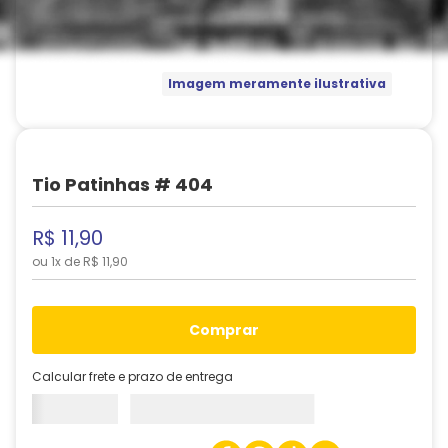
Imagem meramente ilustrativa
Tio Patinhas # 404
R$
11
,
90
ou
1
x de
R$
11
,
90
comprar
Calcular frete e prazo de entrega