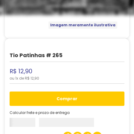
Imagem meramente ilustrativa
Tio Patinhas # 265
R$
12
,
90
ou
1
x de
R$
12
,
90
comprar
Calcular frete e prazo de entrega