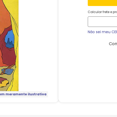
Calcular frete e p
Não sei meu CE
Com
m meramente ilustrativa