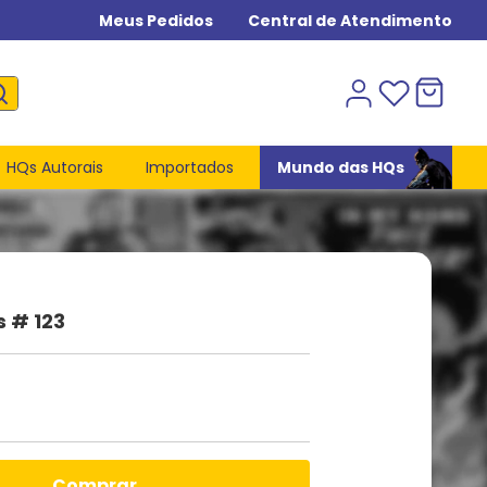
Meus Pedidos
Central de Atendimento
HQs Autorais
Importados
Mundo das HQs
s # 123
comprar