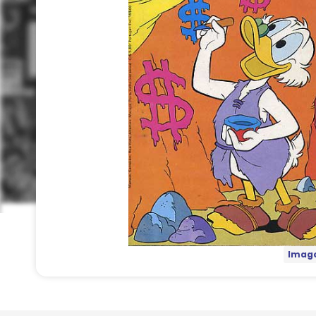
Image