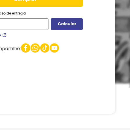
razo de entrega
P
partilhe: