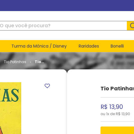
ue você procura?
Turma da Mônica / Disney
Raridades
Bonelli
Tio Patinhas
Tio
Patinhas #
123
Tio Patinha
R$
13
,
90
ou
1
x de
R$
13
,
90