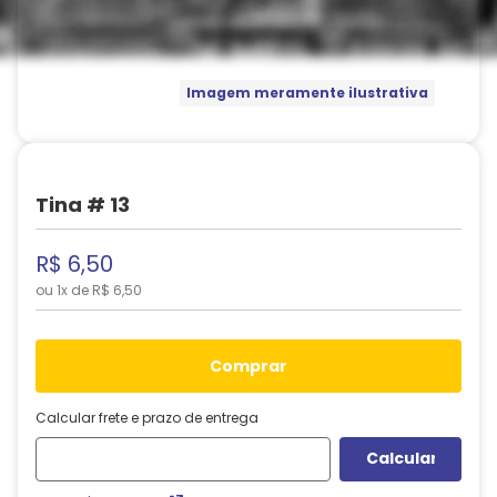
Imagem meramente ilustrativa
Tina # 13
R$
6
,
50
ou
1
x de
R$
6
,
50
comprar
Calcular frete e prazo de entrega