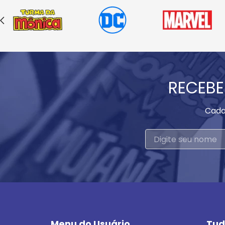
RECEBE
Cada
Menu do Usuário
Tud