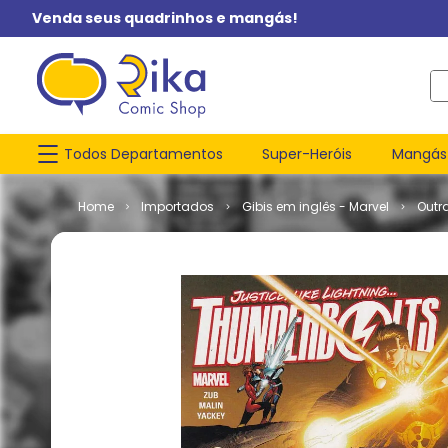
Venda seus quadrinhos e mangás!
O q
Todos Departamentos
Super-Heróis
Mangás
Importados
Gibis em inglês - Marvel
Outr