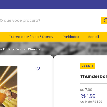
ue você procura?
Turma da Mônica / Disney
Raridades
Bonelli
as Publicações
Thunderbolts
- Volume 3
# 04
75%
OFF
Thunderbol
R$
7
,
90
R$
1
,
99
ou
1
x de
R$
1
,
99