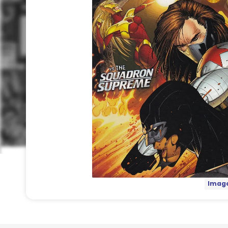
Image