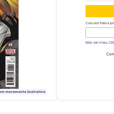
Calcular frete e p
Não sei meu CE
Com
m meramente ilustrativa