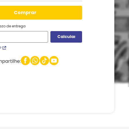
comprar
razo de entrega
P
partilhe: