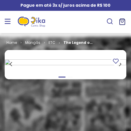
Pague em até 3x s/ juros acima de R$ 100
Mangás
ETC
The Legend of
Zelda -
Perfect
Edition # 1 -
Ocarina of
Time - COM O
BRINDE
ORIGINAL