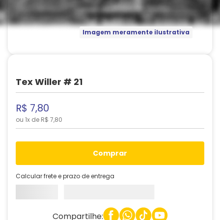
Imagem meramente ilustrativa
Tex Willer # 21
R$
7
,
80
ou
1
x de
R$
7
,
80
comprar
Calcular frete e prazo de entrega
Compartilhe: