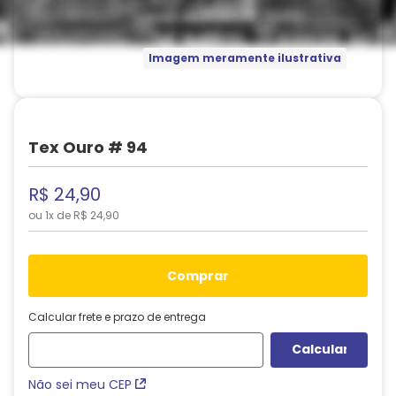
Imagem meramente ilustrativa
Tex Ouro # 94
R$
24
,
90
ou
1
x de
R$
24
,
90
comprar
Calcular frete e prazo de entrega
Não sei meu CEP