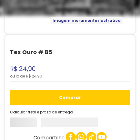
Imagem meramente ilustrativa
Tex Ouro # 85
R$
24
,
90
ou
1
x de
R$
24
,
90
comprar
Calcular frete e prazo de entrega
Compartilhe: