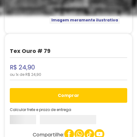
Imagem meramente ilustrativa
Tex Ouro # 79
R$
24
,
90
ou
1
x de
R$
24
,
90
comprar
Calcular frete e prazo de entrega
Compartilhe: