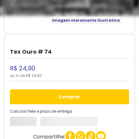
Imagem meramente ilustrativa
Tex Ouro # 74
R$
24
,
90
ou
1
x de
R$
24
,
90
comprar
Calcular frete e prazo de entrega
Compartilhe: