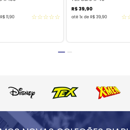
R$
39
,
90
☆
☆
☆
☆
☆
☆
e
R$
11
,
90
até
1
x de
R$
39
,
90