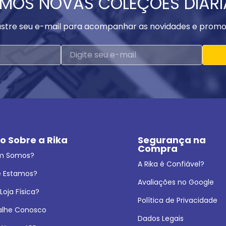
MOS NOVAS COLEÇÕES DIAR
stre seu e-mail para acompanhar as novidades e promo
o Sobre a Rika
Segurança na 
Compra
m Somos?
A Rika é Confiável?
 Estamos?
Avaliações no Google
oja Física?
Política de Privacidade
alhe Conosco
Dados Legais