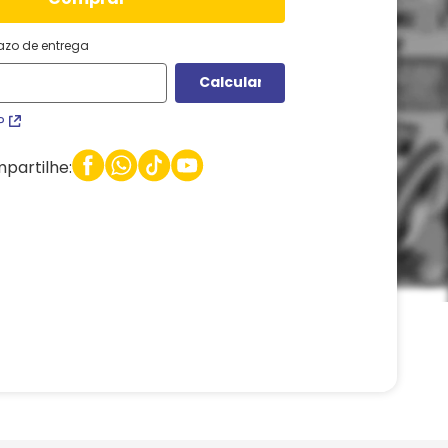
razo de entrega
P
partilhe: