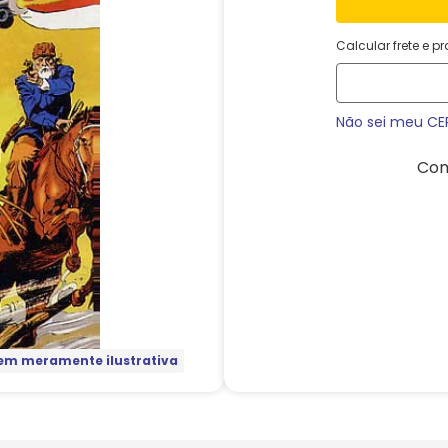
Calcular frete e p
Não sei meu CE
Com
m meramente ilustrativa