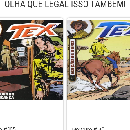
OLHA QUE LEGAL ISSO TAMBÉM!
o # 105
Tex Ouro # 40