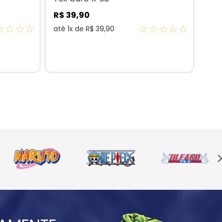
R$
39
,
90
R$
☆
☆
☆
☆
☆
☆
☆
☆
☆
até
1
x de
R$
39
,
90
até