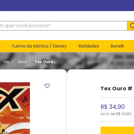
ue você procura?
Turma da Mônica / Disney
Raridades
Bonelli
Tex
Ouro
Tex Ouro
# 56
Tex Ouro #
R$
34
,
90
ou
1
x de
R$
34
,
90