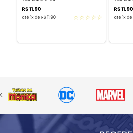
R$
11
,
90
R$
11
,
90
☆
☆
☆
☆
☆
☆
☆
até
1
x de
R$
11
,
90
até
1
x d