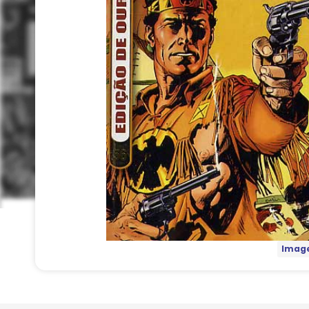
Image