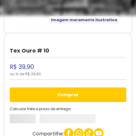
Imagem meramente ilustrativa
Tex Ouro # 10
R$
39
,
90
ou
1
x de
R$
39
,
90
comprar
Calcular frete e prazo de entrega
Compartilhe: