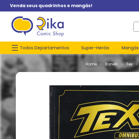
Venda seus quadrinhos e mangás!
O q
Todos Departamentos
Super-Heróis
Mangás
Bonelli
Tex