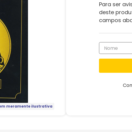
Para ser avi
deste produ
campos aba
Com
m meramente ilustrativa