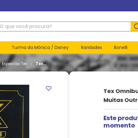
ue você procura?
Turma da Mônica / Disney
Raridades
Bonelli
Especiais Tex
Tex
Omnibus
# 4 - O
Senhor
das Onças
Tex Omnibu
e Muitas
Outras
Muitas Outr
Histórias
Este produ
momento