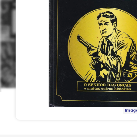
Image