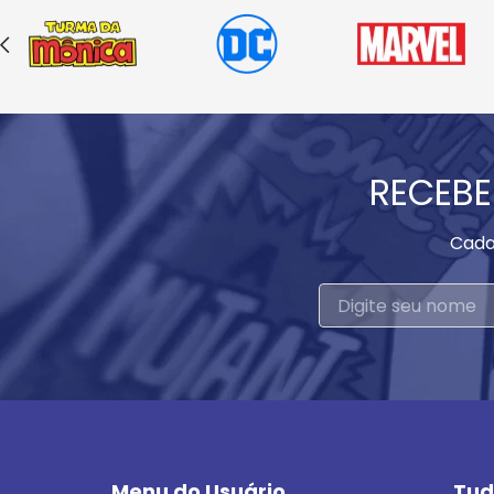
RECEBE
Cada
Menu do Usuário
Tud