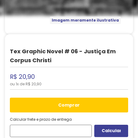
Imagem meramente ilustrativa
Tex Graphic Novel # 06 - Justiça Em
Corpus Christi
R$
20
,
90
ou
1
x de
R$
20
,
90
comprar
Calcular frete e prazo de entrega