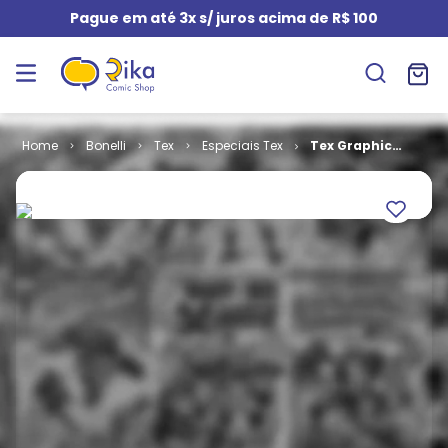
Pague em até 3x s/ juros acima de R$ 100
Bonelli
Tex
Especiais Tex
Tex Graphic
Novel # 06 -
Justiça em
Corpus Christi