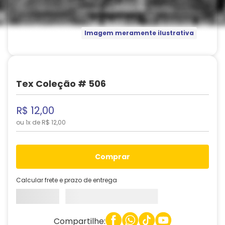
Imagem meramente ilustrativa
Tex Coleção # 506
R$
12
,
00
ou
1
x de
R$
12
,
00
comprar
Calcular frete e prazo de entrega
Compartilhe: