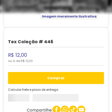
Imagem meramente ilustrativa
Tex Coleção # 446
R$
12
,
00
ou
1
x de
R$
12
,
00
comprar
Calcular frete e prazo de entrega
Compartilhe: