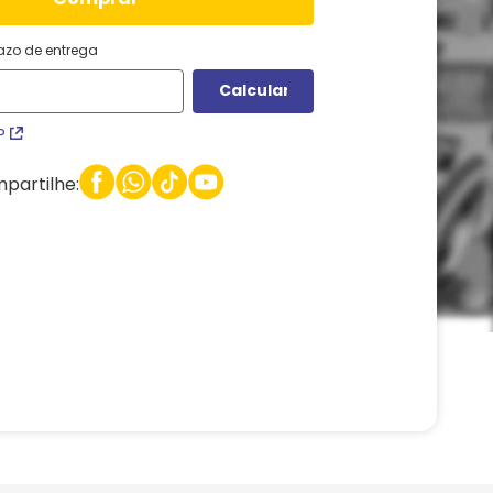
razo de entrega
P
partilhe: