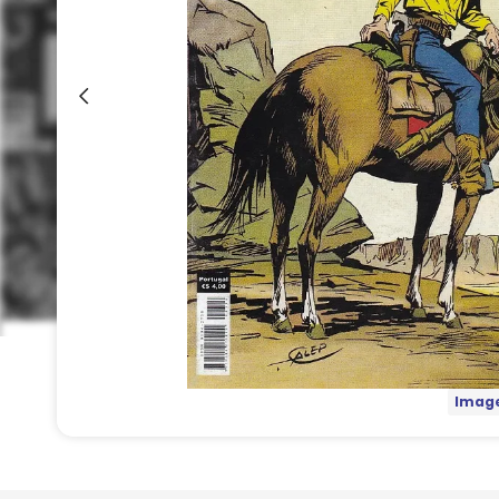
Image