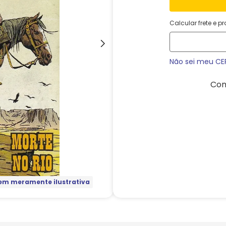
Calcular frete e p
Não sei meu CE
Com
m meramente ilustrativa