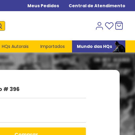
Meus Pedidos
Central de Atendimento
HQs Autorais
Importados
Mundo das HQs
o # 396
comprar