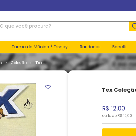
ue você procura?
Turma da Mônica / Disney
Raridades
Bonelli
ex
Coleção
Tex
Coleção #
396
Tex Coleçã
R$
12
,
00
ou
1
x de
R$
12
,
00