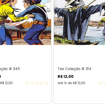
eção # 345
Tex Coleção # 314
0
R$
12
,
00
☆
☆
☆
☆
☆
☆
e
R$
12
,
00
até
1
x de
R$
12
,
00