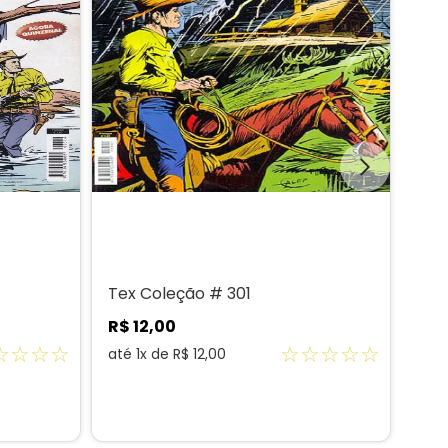
Tex Coleção # 301
Tex
R$
12
,
00
R$
☆
☆
☆
☆
☆
☆
☆
☆
☆
até
1
x de
R$
12
,
00
até