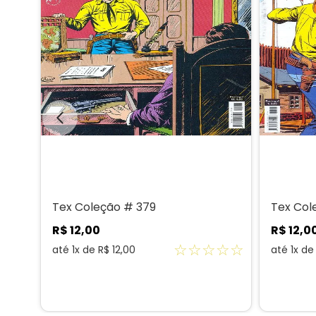
Tex Coleção # 379
Tex Col
R$
12
,
00
R$
12
,
0
☆
☆
☆
☆
☆
☆
☆
até
1
x de
R$
12
,
00
até
1
x d