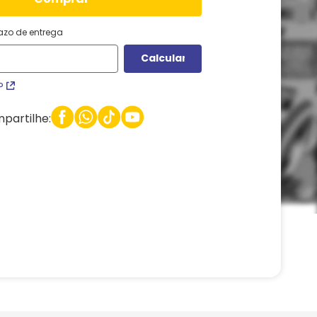
razo de entrega
P
partilhe: