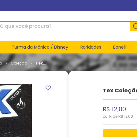
ue você procura?
Turma da Mônica / Disney
Raridades
Bonelli
ex
Coleção
Tex
Coleção #
383
Tex Coleçã
R$
12
,
00
ou
1
x de
R$
12
,
00