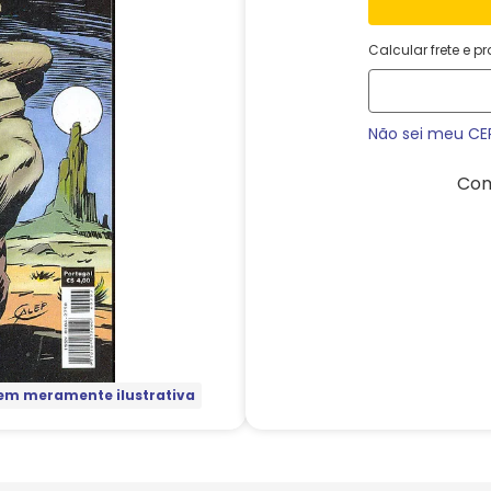
Calcular frete e p
Não sei meu CE
Com
m meramente ilustrativa