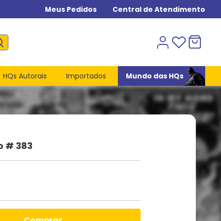
Meus Pedidos
Central de Atendimento
HQs Autorais
Importados
Mundo das HQs
o # 383
comprar