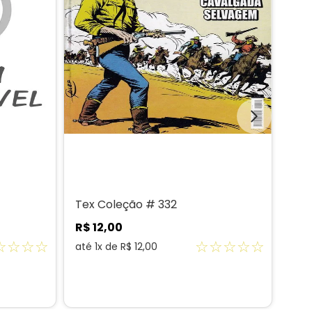
Tex Coleção # 332
Tex
R$
12
,
00
R$
☆
☆
☆
☆
☆
☆
☆
☆
☆
até
1
x de
R$
12
,
00
até