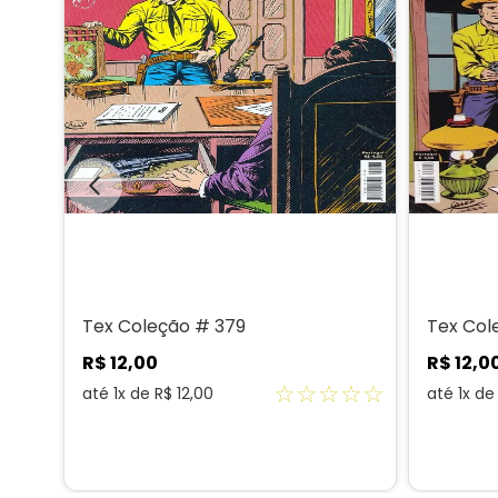
Tex Coleção # 379
Tex Col
R$
12
,
00
R$
12
,
0
☆
☆
☆
☆
☆
☆
☆
até
1
x de
R$
12
,
00
até
1
x d