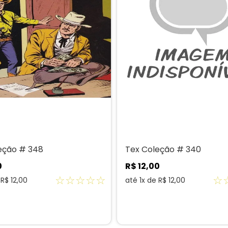
eção # 348
Tex Coleção # 340
0
R$
12
,
00
☆
☆
☆
☆
☆
☆
e
R$
12
,
00
até
1
x de
R$
12
,
00