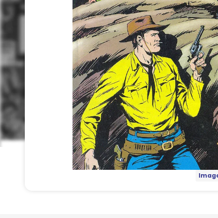
Image