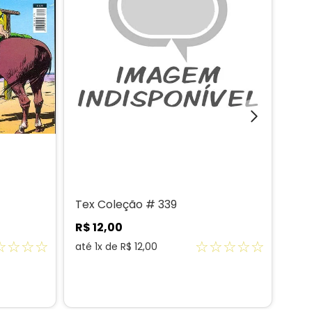
Tex Coleção # 339
Tex
R$
12
,
00
R$
☆
☆
☆
☆
☆
☆
☆
☆
☆
até
1
x de
R$
12
,
00
até