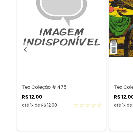
Tex Coleção # 475
Tex Col
R$
12
,
00
R$
12
,
0
☆
☆
☆
☆
☆
☆
☆
até
1
x de
R$
12
,
00
até
1
x d