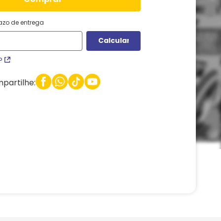
razo de entrega
P
partilhe: