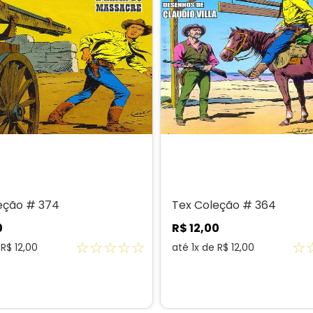
eção # 374
Tex Coleção # 364
0
R$
12
,
00
☆
☆
☆
☆
☆
☆
e
R$
12
,
00
até
1
x de
R$
12
,
00