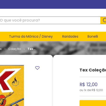
ue você procura?
Turma da Mônica / Disney
Raridades
Bonelli
ex
Coleção
Tex
Coleção #
344
Tex Coleçã
R$
12
,
00
ou
1
x de
R$
12
,
00