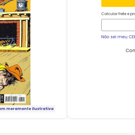
Calcular frete e p
Não sei meu CE
Com
m meramente ilustrativa