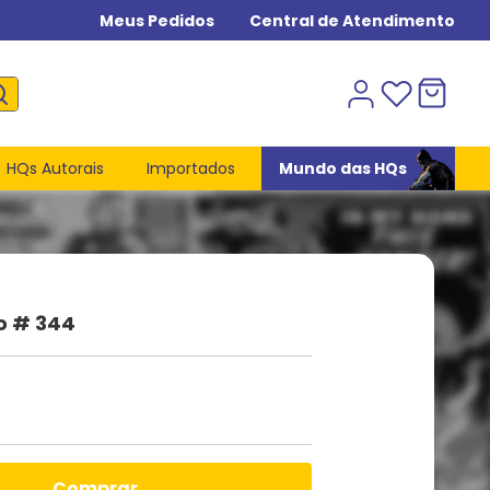
Meus Pedidos
Central de Atendimento
HQs Autorais
Importados
Mundo das HQs
o # 344
comprar