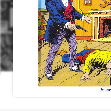
Image