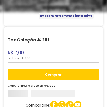
Imagem meramente ilustrativa
Tex Coleção # 291
R$
7
,
00
ou
1
x de
R$
7
,
00
comprar
Calcular frete e prazo de entrega
Compartilhe: