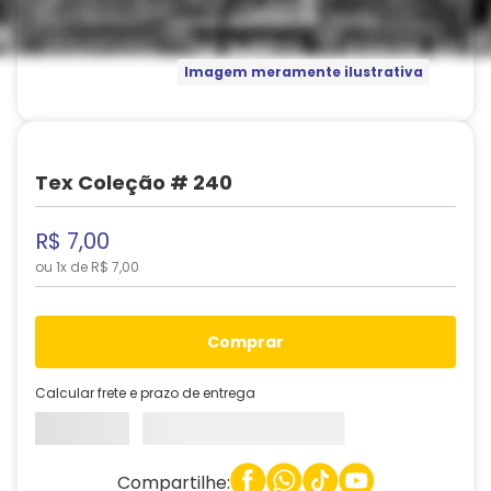
Imagem meramente ilustrativa
Tex Coleção # 240
R$
7
,
00
ou
1
x de
R$
7
,
00
comprar
Calcular frete e prazo de entrega
Compartilhe: