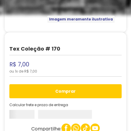
Imagem meramente ilustrativa
Tex Coleção # 170
R$
7
,
00
ou
1
x de
R$
7
,
00
comprar
Calcular frete e prazo de entrega
Compartilhe: