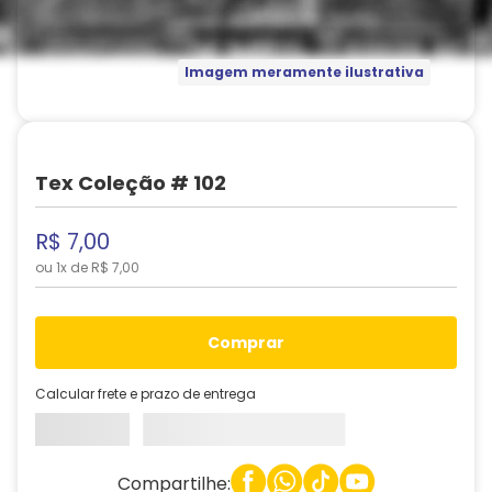
Imagem meramente ilustrativa
Tex Coleção # 102
R$
7
,
00
ou
1
x de
R$
7
,
00
comprar
Calcular frete e prazo de entrega
Compartilhe: