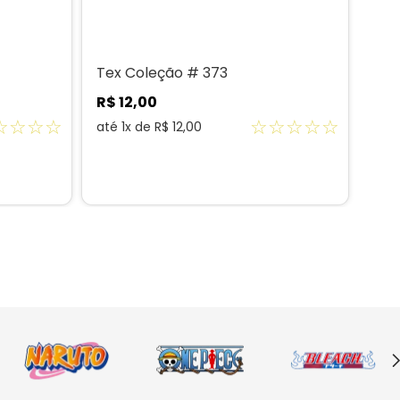
Tex Coleção # 373
Tex
R$
12
,
00
R$
☆
☆
☆
☆
☆
☆
☆
☆
☆
até
1
x de
R$
12
,
00
até