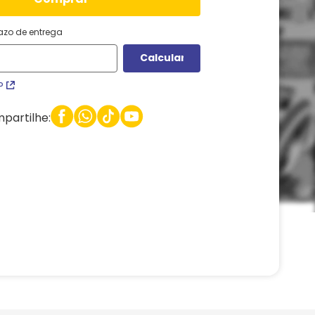
razo de entrega
P
partilhe: