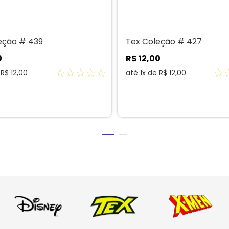
eção # 439
Tex Coleção # 427
0
R$
12
,
00
☆
☆
☆
☆
☆
☆
e
R$
12
,
00
até
1
x de
R$
12
,
00