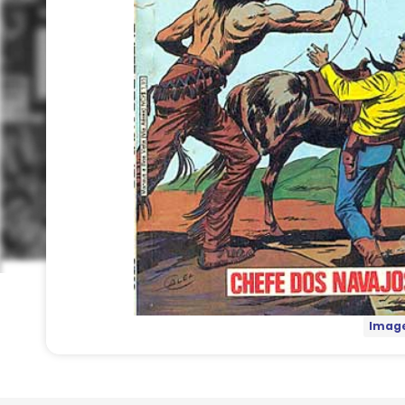
Image