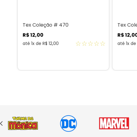
Tex Coleção # 470
Tex Col
R$
12
,
00
R$
12
,
0
☆
☆
☆
☆
☆
☆
☆
até
1
x de
R$
12
,
00
até
1
x d