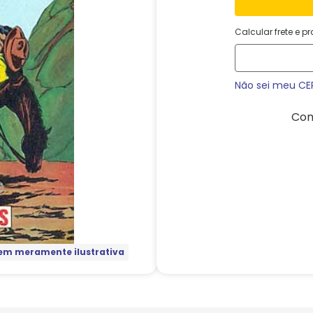
Calcular frete e p
Não sei meu CE
Com
m meramente ilustrativa