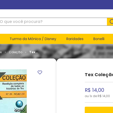
ue você procura?
Turma da Mônica / Disney
Raridades
Bonelli
ex
Coleção
Tex
Coleção #
029
Tex Coleçã
R$
14
,
00
ou
1
x de
R$
14
,
00