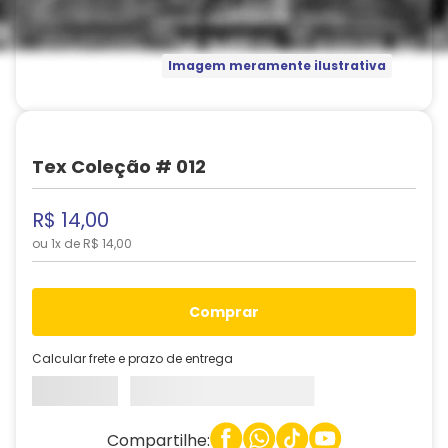
Imagem meramente ilustrativa
Tex Coleção # 012
R$
14
,
00
ou
1
x de
R$
14
,
00
comprar
Calcular frete e prazo de entrega
Compartilhe: