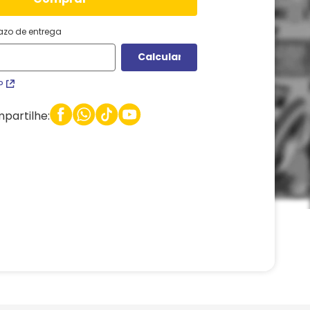
razo de entrega
P
partilhe: