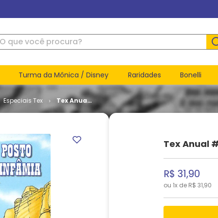
ue você procura?
Turma da Mônica / Disney
Raridades
Bonelli
Especiais Tex
Tex Anual
# 16
Tex Anual #
R$
31
,
90
ou
1
x de
R$
31
,
90