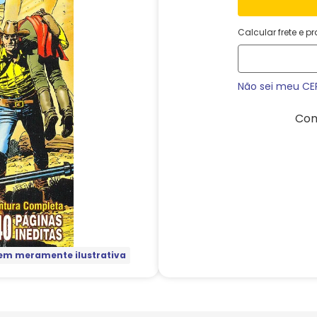
Calcular frete e p
Não sei meu CE
Com
m meramente ilustrativa