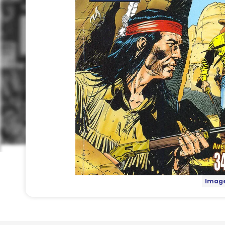
Image