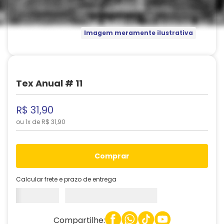
Imagem meramente ilustrativa
Tex Anual # 11
R$
31
,
90
ou
1
x de
R$
31
,
90
comprar
Calcular frete e prazo de entrega
Compartilhe: