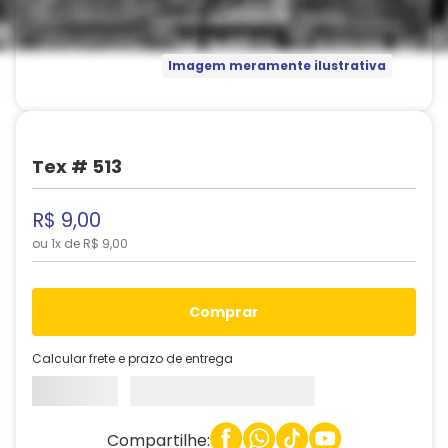
Imagem meramente ilustrativa
Tex # 513
R$
9
,
00
ou
1
x de
R$
9
,
00
comprar
Calcular frete e prazo de entrega
Compartilhe: