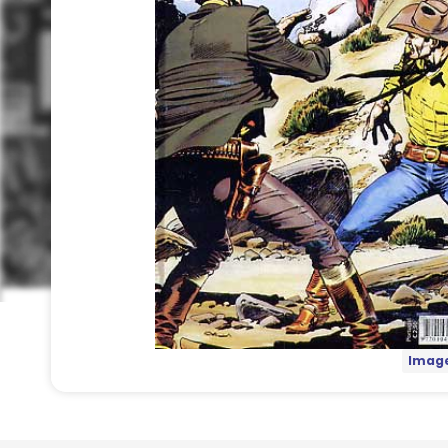
Image