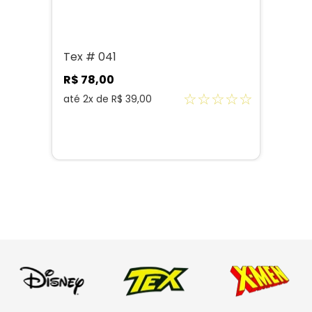
Tex # 041
R$
78
,
00
☆
☆
☆
☆
☆
até
2
x de
R$
39
,
00