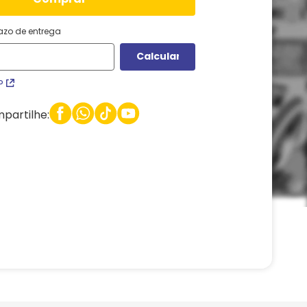
razo de entrega
P
partilhe: