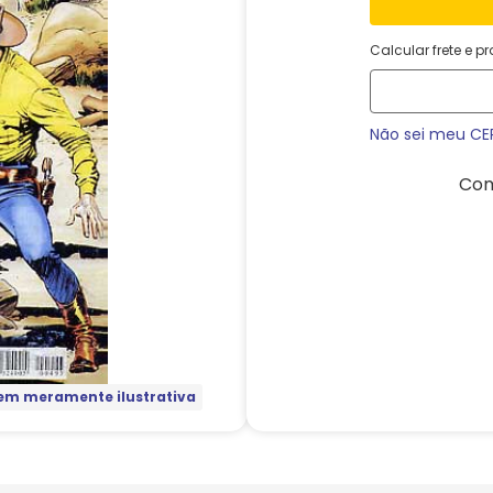
Calcular frete e p
Não sei meu CE
Com
m meramente ilustrativa