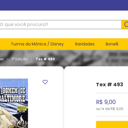
ue você procura?
Turma da Mônica / Disney
Raridades
Bonelli
ex
1ª Edição
Tex # 493
Tex # 493
R$
9
,
00
ou
1
x de
R$
9
,
00