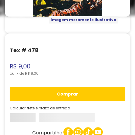
Imagem meramente ilustrativa
Tex # 478
R$
9
,
00
ou
1
x de
R$
9
,
00
comprar
Calcular frete e prazo de entrega
Compartilhe: