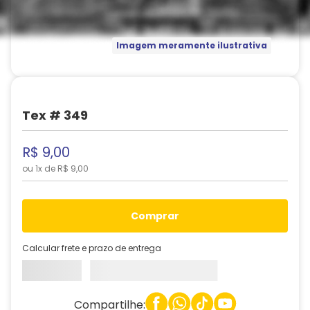
Imagem meramente ilustrativa
Tex # 349
R$
9
,
00
ou
1
x de
R$
9
,
00
comprar
Calcular frete e prazo de entrega
Compartilhe: