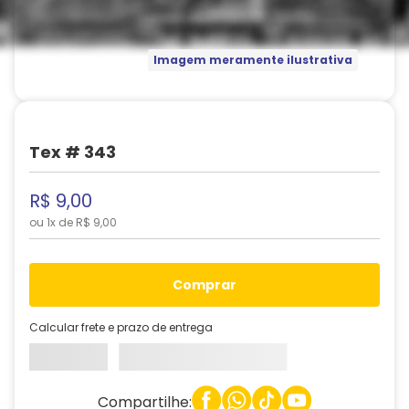
Imagem meramente ilustrativa
Tex # 343
R$
9
,
00
ou
1
x de
R$
9
,
00
comprar
Calcular frete e prazo de entrega
Compartilhe: