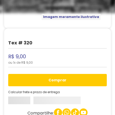
Imagem meramente ilustrativa
Tex # 320
R$
9
,
00
ou
1
x de
R$
9
,
00
comprar
Calcular frete e prazo de entrega
Compartilhe: