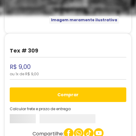
Imagem meramente ilustrativa
Tex # 309
R$
9
,
00
ou
1
x de
R$
9
,
00
comprar
Calcular frete e prazo de entrega
Compartilhe: